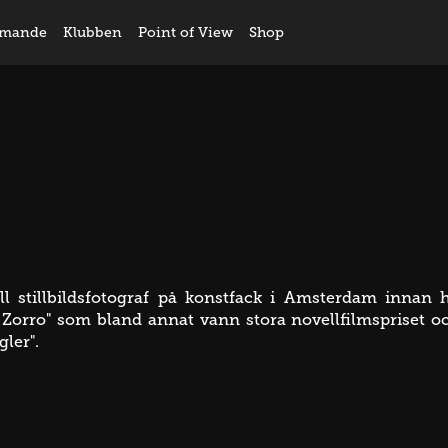
mande
Klubben
Point of View
Shop
ill stillbildsfotograf på konstfack i Amsterdam innan
orro" som bland annat vann stora novellfilmspriset och
ler".