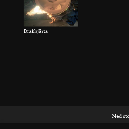
Drakhjärta
Med stö