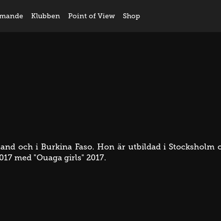
mande
Klubben
Point of View
Shop
Öland och i Burkina Faso. Hon är utbildad i Stocksho
17 med "Ouaga girls" 2017.