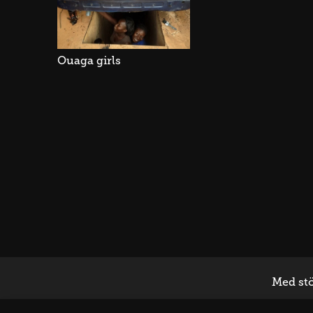
Ouaga girls
Med stö