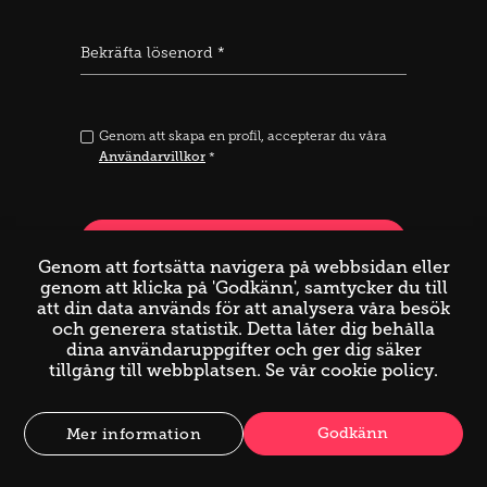
Bekräfta lösenord *
Genom att skapa en profil, accepterar du våra
Användarvillkor
*
Registrera
Genom att fortsätta navigera på webbsidan eller
genom att klicka på 'Godkänn', samtycker du till
Klicka här för att logga in
Har du redan en profil?
att din data används för att analysera våra besök
och generera statistik. Detta låter dig behålla
dina användaruppgifter och ger dig säker
tillgång till webbplatsen. Se vår
cookie policy
.
Godkänn
Mer information