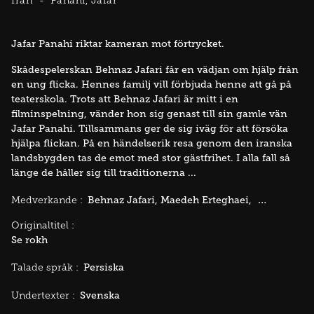
Iran
Panahi, Jafar
Jafar Panahi riktar kameran mot förtrycket.
Skådespelerskan Behnaz Jafari får en vädjan om hjälp från
en ung flicka. Hennes familj vill förbjuda henne att gå på
teaterskola. Trots att Behnaz Jafari är mitt i en
filminspelning, vänder hon sig genast till sin gamle vän
Jafar Panahi. Tillsammans ger de sig iväg för att försöka
hjälpa flickan. På en händelserik resa genom den iranska
landsbygden tas de emot med stor gästfrihet. I alla fall så
länge de håller sig till traditionerna ...
Behnaz Jafari
Maedeh Erteghaei
Narges Del
Medverkande :
Originaltitel :
Se rokh
Persiska
Talade språk :
Svenska
Undertexter :