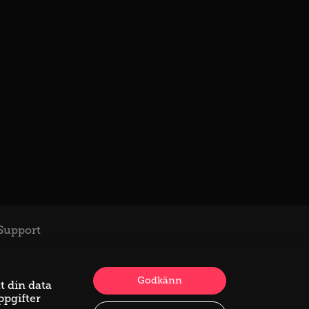
Support
Godkänn
t din data
ppgifter