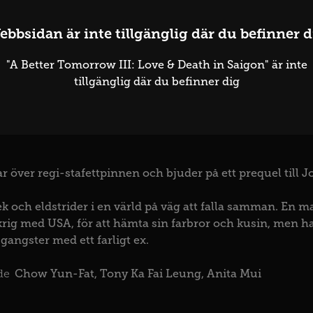
ebbsidan är inte tillgänglig där du befinner d
"A Better Tomorrow III: Love & Death in Saigon" är inte
tter Tomorrow III: Lov
tillgänglig där du befinner dig
 SAR Kina
1989
Tsui, Hark
ar över regi-stafettpinnen och bjuder på ett prequel till J
ek och eldstrider i en värld på väg att falla samman. En ma
 krig med USA, för att hämta sin farbror och kusin, men h
gangster med ett farligt ex.
Chow Yun-Fat
Tony Ka Fai Leung
Anita Mui
de