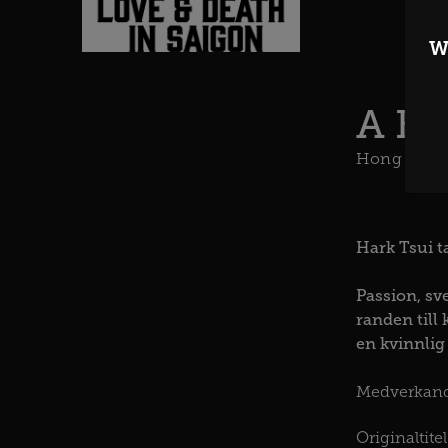
W
A Be
Hong Kong
Hark Tsui t
Passion, sv
randen till
en kvinnlig 
Medverkan
Originaltitel