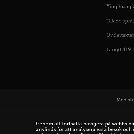
Ying hung b
Talade språk
Undertexter
119 
Längd
Med stö
Genom att fortsätta navigera på webbsidan 
används för att analysera våra besök och g