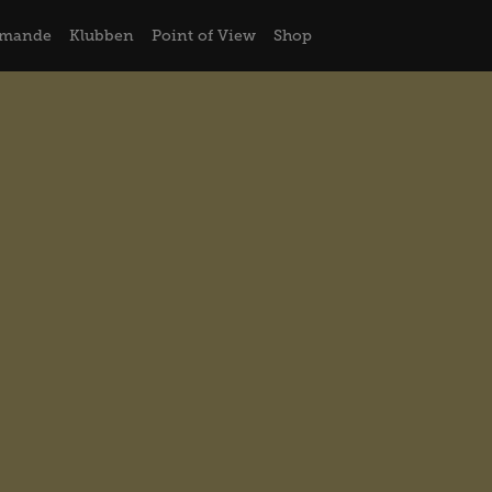
mande
Klubben
Point of View
Shop