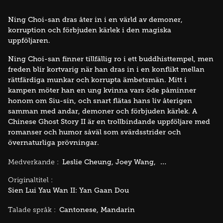
Ning Choi-san dras åter in i en värld av demoner,
korruption och förbjuden kärlek i den magiska
uppföljaren.
Ning Choi-san finner tillfällig ro i ett buddhisttempel, men
freden blir kortvarig när han dras in i en konflikt mellan
rättfärdiga munkar och korrupta ämbetsmän. Mitt i
kampen möter han en ung kvinna vars öde påminner
honom om Siu-sin, och snart flätas hans liv återigen
samman med andar, demoner och förbjuden kärlek. A
Chinese Ghost Story II är en trollbindande uppföljare med
romanser och humor såväl som svärdsstrider och
övernaturliga prövningar.
Leslie Cheung
Joey Wang
Michelle Reis
Medverkande :
Originaltitel :
Sien Lui Yau Wan II: Yan Gaan Dou
Cantonese
Mandarin
Talade språk :