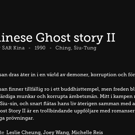
inese Ghost story II
 SAR Kina
1990
Ching, Siu-Tung
an dras åter in i en värld av demoner, korruption och fö
n finner tillfällig ro i ett buddhisttempel, men freden bli
tfärdiga munkar och korrupta ämbetsmän. Mitt i kampen
u-sin, och snart flätas hans liv återigen samman med a
st Story II är en trollbindande uppföljare med romanse
ga prövningar.
Leslie Cheung
Joey Wang
Michelle Reis
de