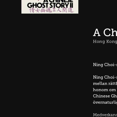
A Ch
Hong Kong
Ning Choi-s
Ning Choi-sa
mellan rät
honom om Si
Chinese Gho
övernaturli
Medverkan