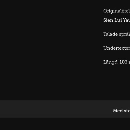
Originaltitel
Sien Lui Ya
Talade språk
Undertexter
103 
Längd
Med stö