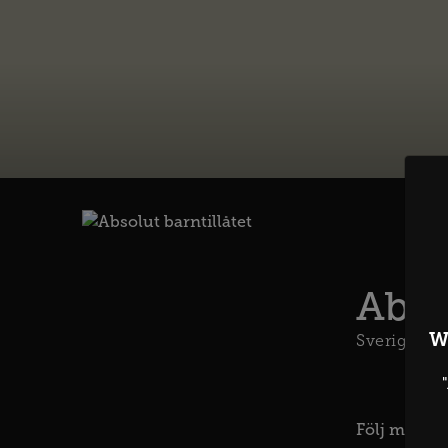
Abso
W
Sverige
Följ med Tu