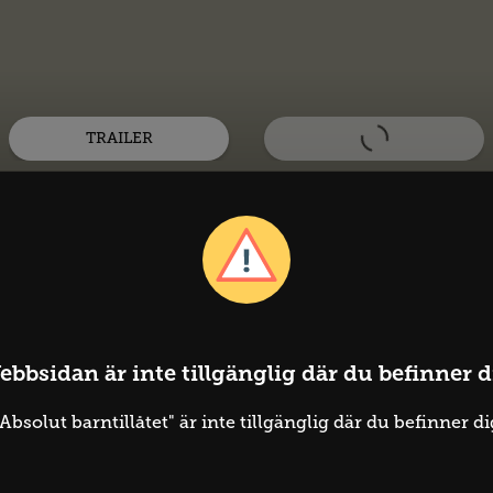
TRAILER
lut barntillåtet
ebbsidan är inte tillgänglig där du befinner d
2008
Hagelbäck, Johan
"Absolut barntillåtet" är inte tillgänglig där du befinner di
re och hans pappa på museum i tre kortfilmer där vad s