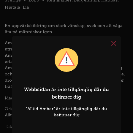
Sverige
2020
Reinikainen Bergenman, Hannah
Hietala, Lia
En uppväxtskildring om stark vänskap, svek och att våga
lita på människor igen.
Amber är 17 år, ickebinär och planerar att inleda sin
utredning på transvården i Stockholm. Som stöd finns
Ambers mamma och bästa vännen Sebastian som delar
erfarenheten av könsdysfori och är den närmaste vän
Amber någonsin haft. De två vännerna hänger varje dag
och delar på allt i en berusande tid av identitetsskapande,
drömmar, fester och nyfunna vänskaper. Men när Amber
träffar kärleken ställs relationen med Sebastian på prov.
Webbsidan är inte tillgänglig där du
befinner dig
Amber Mastracci
Medverkande :
"Alltid Amber" är inte tillgänglig där du
Originaltitel :
Alltid Amber
befinner dig
Svenska
Talade språk :