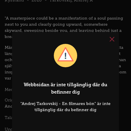
Ryssland
2020
Tarkovskij, Andrej A
"A masterpiece could be a manifestation of a soul passing
next to you and clearly going upward, somewhere
skyward, sweeping beside you, and leaving behind just a
breath of wind for you to feel" – Andrej Tarkovskij
Mästerregissören Andrej Tarkovskij lämnade oss med åtta
långfilmer vars innehåll fortsätter väcka både nyfikenhet
och fascination. I Tarkovskij - En filmares bön berättar han
själv om sitt liv, arbete och tankar. Här finns också unika
inspelningar av poeten Arseny Tarkovskij, Andrejs far, som
var en viktig influens för sonens tidlösa konstnärsskap.
Webbsidan är inte tillgänglig där du
Andrej Tarkovskij
Inna Churikova
Alisa Frey
Medverkande :
befinner dig
Originaltitel :
"Andrej Tarkovskij - En filmares bön" är inte
Andrey Tarkovsky. A cinema prayer
tillgänglig där du befinner dig
Ryska
Talade språk :
Svenska
Undertexter :