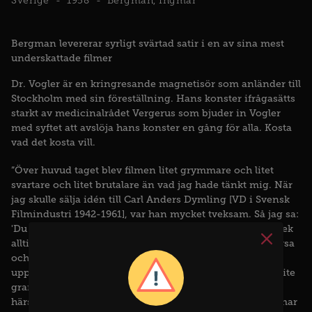
Sverige
1958
Bergman, Ingmar
Bergman levererar syrligt svärtad satir i en av sina mest
underskattade filmer
Dr. Vogler är en kringresande magnetisör som anländer till
Stockholm med sin föreställning. Hans konster ifrågasätts
starkt av medicinalrådet Vergerus som bjuder in Vogler
med syftet att avslöja hans konster en gång för alla. Kosta
vad det kosta vill.
”Över huvud taget blev filmen litet grymmare och litet
svartare och litet brutalare än vad jag hade tänkt mig. När
jag skulle sälja idén till Carl Anders Dymling [VD i Svensk
Filmindustri 1942-1961], var han mycket tveksam. Så jag sa:
'Du förstår, det här är ett erotiskt spel, det är en erotisk lek
alltihopa. När teatern kommer till gården, blir alla konfysa
och kåta och tokiga, så det blir en vild erotisk
uppståndelse.' Det var inte bara lögn det jag sa, det var lite
grann också som jag hade tänkt mig det. Men sen
härsknade jag väl till under inspelningens gång." - Ingmar