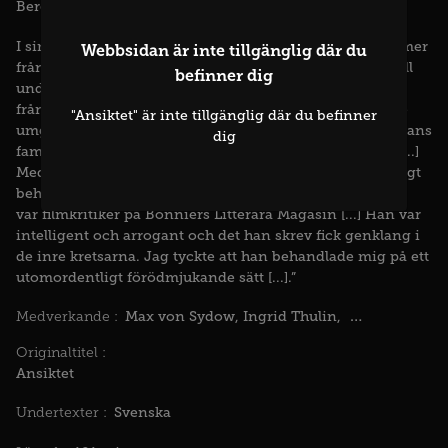
Bergman
I sin bok Bilder menar Bergman att inspirationen kommer
Webbsidan är inte tillgänglig där du
från hans år på Malmöteatern: ”Ansiktet som kommer till
befinner dig
under sommaren 1958 speglar naturligtvis erfarenheter
från den perioden. [...] Publiken vi spelade för, men inte
"Ansiktet" är inte tillgänglig där du befinner
umgicks med, representeras i Ansiktet av konsul Egermans
dig
familj. [...] [Polismästaren] representerar mina kritiker. [...]
Medicinalrådet [...] är framsprungen ur ett oemotståndligt
behov av att hämnas lite grann på Harry Schein. Schein
var filmkritiker på Bonniers Litterära Magasin [...] Han var
intelligent och arrogant och det han skrev fick genklang i
de inre kretsarna. Jag tyckte att han behandlade mig på ett
utomordentligt förödmjukande sätt [...].”
Max von Sydow
Ingrid Thulin
Gunnar Björns
Medverkande :
Originaltitel :
Ansiktet
Svenska
Undertexter :