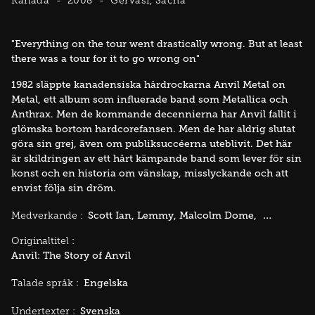
Kanada
2008
Gervasi, Sacha
"Everything on the tour went drastically wrong. But at least
there was a tour for it to go wrong on"
1982 släppte kanadensiska hårdrockarna Anvil Metal on
Metal, ett album som influerade band som Metallica och
Anthrax. Men de kommande decennierna har Anvil fallit i
glömska bortom hardcorefansen. Men de har aldrig slutat
göra sin grej, även om publiksuccéerna uteblivit. Det här
är skildringen av ett hårt kämpande band som lever för sin
konst och en historia om vänskap, misslyckande och att
envist följa sin dröm.
Scott Ian
Lemmy
Malcolm Dome
Lars Ulrich
Medverkande :
Originaltitel :
Anvil: The Story of Anvil
Engelska
Talade språk :
Svenska
Undertexter :