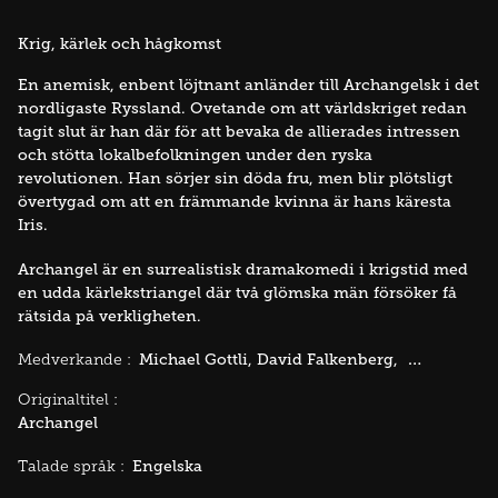
Krig, kärlek och hågkomst
En anemisk, enbent löjtnant anländer till Archangelsk i det
nordligaste Ryssland. Ovetande om att världskriget redan
tagit slut är han där för att bevaka de allierades intressen
och stötta lokalbefolkningen under den ryska
revolutionen. Han sörjer sin döda fru, men blir plötsligt
övertygad om att en främmande kvinna är hans käresta
Iris.
Archangel är en surrealistisk dramakomedi i krigstid med
en udda kärlekstriangel där två glömska män försöker få
rätsida på verkligheten.
Michael Gottli
David Falkenberg
Michael O'S
Medverkande :
Originaltitel :
Archangel
Engelska
Talade språk :