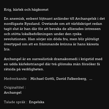
Krig, kärlek och hågkomst
En anemisk, enbent löjtnant anländer till Archangelsk i det
nordligaste Ryssland. Ovetande om att världskriget redan
tagit slut är han där för att bevaka de allierades intressen
och stötta lokalbefolkningen under den ryska
revolutionen. Han sörjer sin döda fru, men blir plötsligt
övertygad om att en främmande kvinna är hans käresta
Iris.
Archangel är en surrealistisk dramakomedi i krigstid med
en udda kärlekstriangel där två glömska män försöker få
rätsida på verkligheten.
Michael Gottli
David Falkenberg
Michael O'S
Medverkande :
Originaltitel :
Archangel
Engelska
Talade språk :