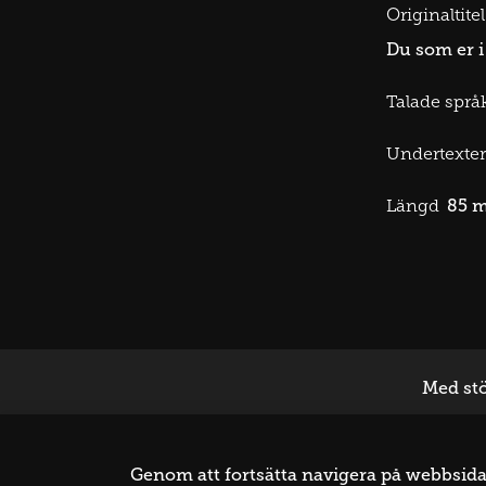
Originaltitel
Du som er 
Talade språk
Undertexter
85 
Längd
Med stö
Genom att fortsätta navigera på webbsidan 