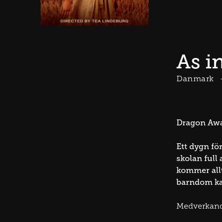
As i
Danmark
Dragon Awar
Ett dygn för
skolan full
kommer allt
barndom kan
Medverkan