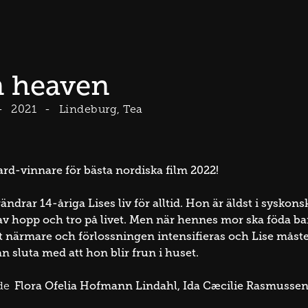
n heaven
2021
Lindeburg, Tea
d-vinnare för bästa nordiska film 2022!
ändrar 14-åriga Lises liv för alltid. Hon är äldst i syskon
 av hopp och tro på livet. Men när hennes mor ska föda barn
 närmare och förlossningen intensifieras och Lise måste 
 sluta med att hon blir frun i huset.
Flora Ofelia Hofmann Lindahl
Ida Cæcilie Rasmusse
de