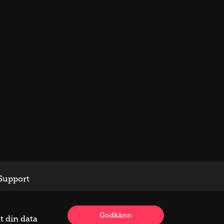
Support
Godkänn
t din data