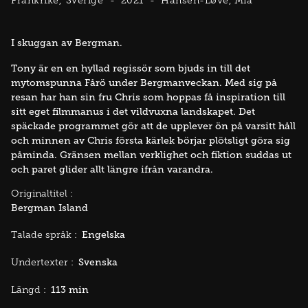
Frankrike
Sverige
2021
Hansen-Løve, Mia
I skuggan av Bergman.
Tony är en en hyllad regissör som bjuds in till det
mytomspunna Fårö under Bergmanveckan. Med sig på
resan har han sin fru Chris som hoppas få inspiration till
sitt eget filmmanus i det vildvuxna landskapet. Det
späckade programmet gör att de upplever ön på varsitt håll
och minnen av Chris första kärlek börjar plötsligt göra sig
påminda. Gränsen mellan verklighet och fiktion suddas ut
och paret glider allt längre ifrån varandra.
Originaltitel :
Bergman Island
Engelska
Talade språk :
Svenska
Undertexter :
113 min
Längd :