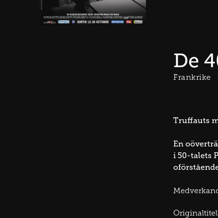
De 4
Frankrike
Truffauts m
En oöverträ
i 50-talets
oförstående
Medverkan
Originaltitel