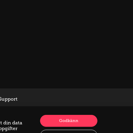
Support
Godkänn
t din data
ppgifter