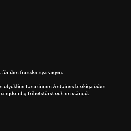
t för den franska nya vågen.
n olycklige tonåringen Antoines brokiga öden
an ungdomlig frihetstörst och en stängd,