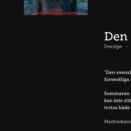
Den 
Sverige
"Den svensk
förverkliga
Sommaren 1
kan inte sl
trotsa både
Medverkan