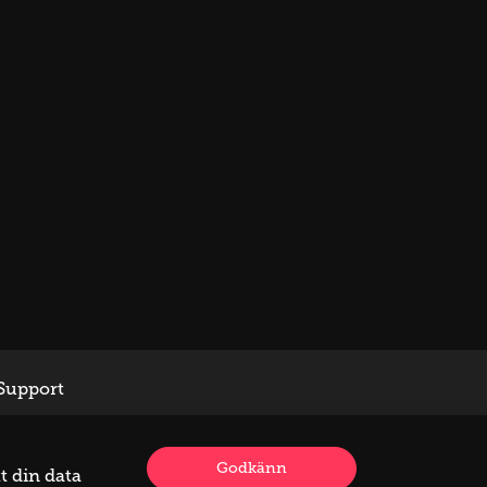
Support
Godkänn
t din data