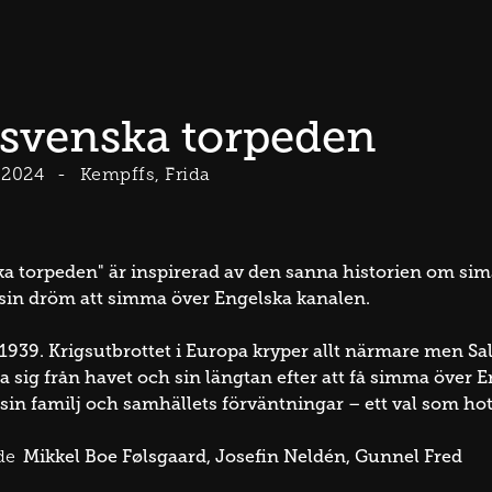
svenska torpeden
2024
Kempffs, Frida
a torpeden" är inspirerad av den sanna historien om simst
 sin dröm att simma över Engelska kanalen.
939. Krigsutbrottet i Europa kryper allt närmare men S
ita sig från havet och sin längtan efter att få simma över 
 sin familj och samhällets förväntningar – ett val som hot
Mikkel Boe Følsgaard
Josefin Neldén
Gunnel Fred
de