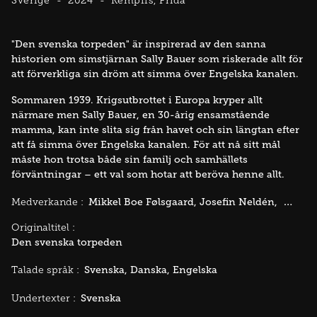
Sverige
2024
Kempffs, Frida
"Den svenska torpeden" är inspirerad av den sanna
historien om simstjärnan Sally Bauer som riskerade allt för
att förverkliga sin dröm att simma över Engelska kanalen.
Sommaren 1939. Krigsutbrottet i Europa kryper allt
närmare men Sally Bauer, en 30-årig ensamstående
mamma, kan inte slita sig från havet och sin längtan efter
att få simma över Engelska kanalen. För att nå sitt mål
måste hon trotsa både sin familj och samhällets
förväntningar – ett val som hotar att beröva henne allt.
Mikkel Boe Følsgaard
Josefin Neldén
Gunnel
Medverkande :
Originaltitel :
Den svenska torpeden
Svenska
Danska
Engelska
Talade språk :
Svenska
Undertexter :