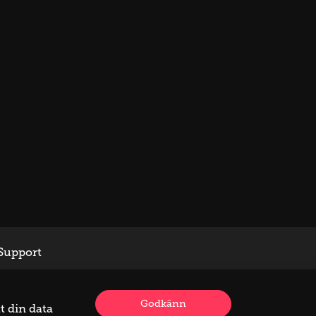
Support
Godkänn
t din data