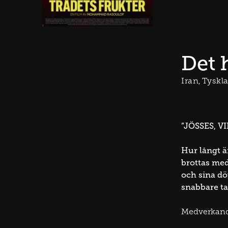
Det 
Iran
Tyskl
”JÖSSES, V
Hur långt ä
brottas med
och sina dö
snabbare ta
Medverkan