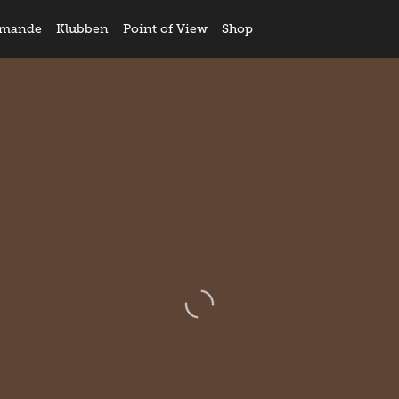
mande
Klubben
Point of View
Shop