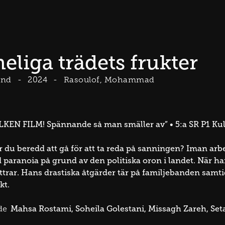
heliga trädets frukter
and
2024
Rasoulof, Mohammad
ILKEN FILM! Spännande så man smäller av” • 5:a SR P1 K
r du beredd att gå för att ta reda på sanningen? Iman a
 paranoia på grund av den politiska oron i landet. När ha
ttrar. Hans drastiska åtgärder tär på familjebanden samtid
kt.
Mahsa Rostami
Soheila Golestani
Missagh Zareh
Set
de