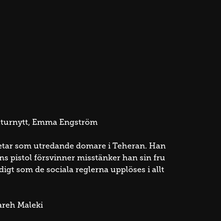
ulturnytt, Emma Engström
rbetar som utredande domare i Teheran. Han
ns pistol försvinner misstänker han sin fru
igt som de sociala reglerna upplöses i allt
areh Maleki