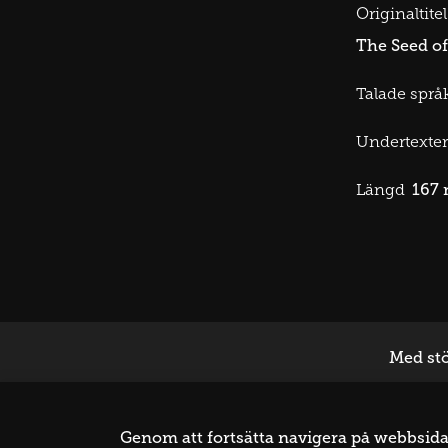
Originaltitel
The Seed of
Talade språk
Undertexter
167 
Längd
Med stö
Genom att fortsätta navigera på webbsidan 