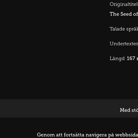
Originaltitel
The Seed of
Talade språk
Undertexter
167 
Längd
Med stö
Genom att fortsätta navigera på webbsidan 