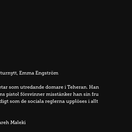
ulturnytt, Emma Engström
rbetar som utredande domare i Teheran. Han
ns pistol försvinner misstänker han sin fru
igt som de sociala reglerna upplöses i allt
areh Maleki