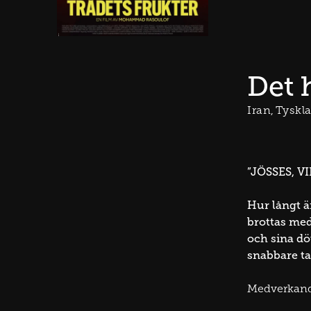
Det 
Iran
Tyskl
”JÖSSES, V
Hur långt ä
brottas med
och sina dö
snabbare ta
Medverkan