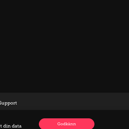
Support
Godkänn
t din data