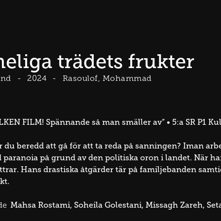
heliga trädets frukter
and
2024
Rasoulof, Mohammad
ILKEN FILM! Spännande så man smäller av” • 5:a SR P1 K
r du beredd att gå för att ta reda på sanningen? Iman a
 paranoia på grund av den politiska oron i landet. När ha
ttrar. Hans drastiska åtgärder tär på familjebanden samtid
kt.
Mahsa Rostami
Soheila Golestani
Missagh Zareh
Set
de