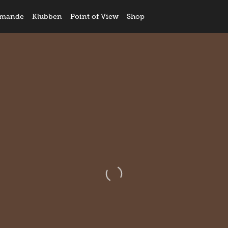
mande
Klubben
Point of View
Shop