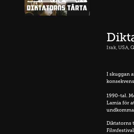
Dikt
Irak
USA
Q
I skuggan a
konsekvens
1990-tal. M
Lamia för at
undkomma b
Diktatorns 
Filmfestiva