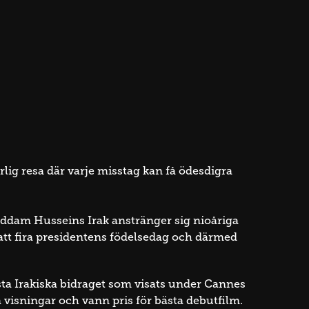
rlig resa där varje misstag kan få ödesdigra
addam Husseins Irak anstränger sig nioåriga
te att fira presidentens födelsedag och därmed
sta Irakiska bidraget som visats under Cannes
 visningar och vann pris för bästa debutfilm.