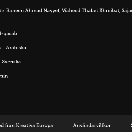
Baneen Ahmad Nayyef
Waheed Thabet Khreibat
Saj
de
l-qasab
Arabiska
 :
Svenska
min
d från Kreativa Europa
Användarvillkor