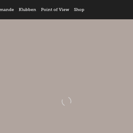
mande
Klubben
Point of View
Shop