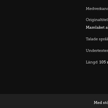
Medverkan
Originaltitel
Mamlaket a
Talade språk
Undertexter
105 
Längd
Med stö