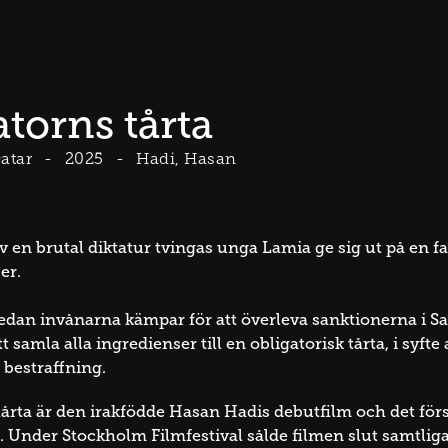
atorns tårta
atar
2025
Hadi, Hasan
v en brutal diktatur tvingas unga Lamia ge sig ut på en fa
er.
edan invånarna kämpar för att överleva sanktionerna i S
t samla alla ingredienser till en obligatorisk tårta, i syf
estraffning.
tårta är den irakfödde Hasan Hadis debutfilm och det för
l. Under Stockholm Filmfestival sålde filmen slut samtliga