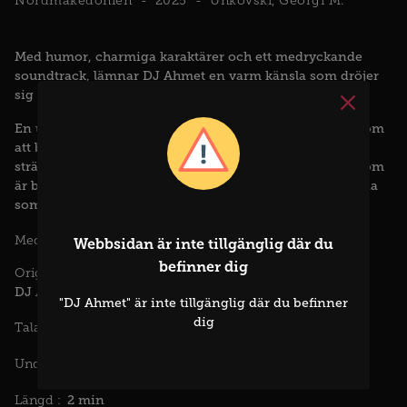
Nordmakedonien
2025
Unkovski, Georgi M.
Med humor, charmiga karaktärer och ett medryckande
soundtrack, lämnar DJ Ahmet en varm känsla som dröjer
sig kvar länge.
En ung kille i en avskild Nordmakedonsk by drömmer om
att bli DJ. Fångad mellan familjens krav, samhällets
stränga traditioner och en förbjuden kärlek till en tjej som
är bortlovad till någon annan, söker han frihet i det enda
som känns äkta – musiken.
Arif Jakup
Agush Agushev
Dora Akan Zlatan
Medverkande :
Webbsidan är inte tillgänglig där du
befinner dig
Originaltitel :
DJ Ahmet
"DJ Ahmet" är inte tillgänglig där du befinner
dig
Makedonska
Turkiska
Talade språk :
Svenska
Undertexter :
2 min
Längd :