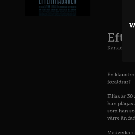
W
Efte
Kanada
En klaustro
föräldrar?
Ellias är 3
han plågas 
som han sed
värre än f
Medverkan