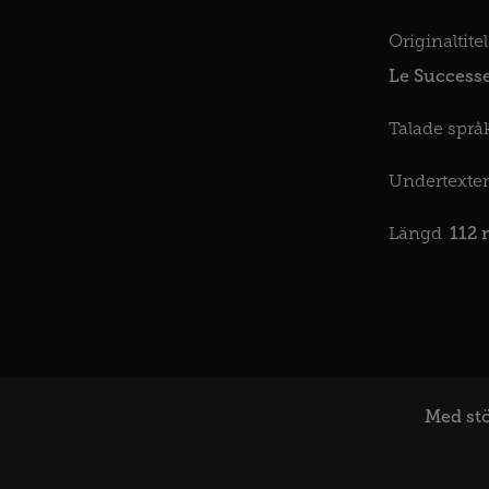
Originaltitel
Le Success
Talade språk
Undertexter
112 
Längd
Med stö