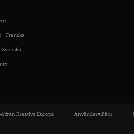
eur
Franska
 :
Svenska
min
d från Kreativa Europa
Användarvillkor