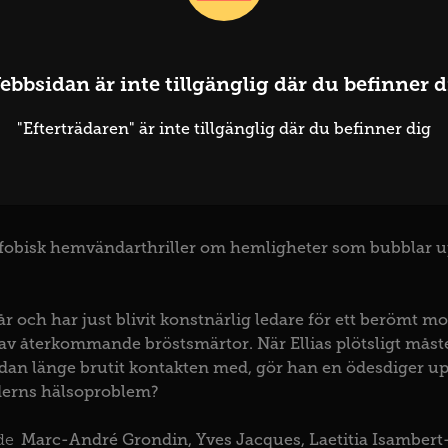
ebbsidan är inte tillgänglig där du befinner d
rträdaren
"Efterträdaren" är inte tillgänglig där du befinner dig
2024
Legrand, Xavier
fobisk hemvändarthriller om hemligheter som bubblar upp
0 år och har just blivit konstnärlig ledare för ett berömt 
av återkommande bröstsmärtor. När Ellias plötsligt måste 
an länge brutit kontakten med, gör han en ödesdiger up
aderns hälsoproblem?
Marc-André Grondin
Yves Jacques
Laetitia Isambert
de