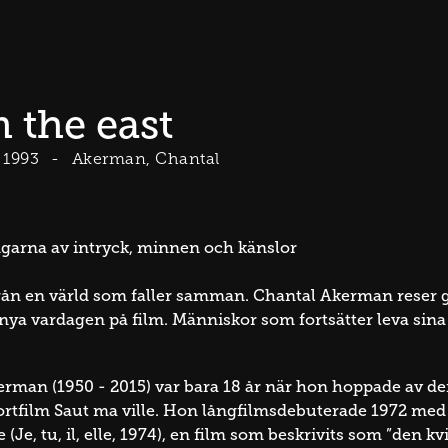
 the east
1993
Akerman, Chantal
ngarna av intryck, minnen och känslor
från en värld som faller samman. Chantal Akerman reser g
ya vardagen på film. Människor som fortsätter leva sina li
rman (1950 - 2015) var bara 18 år när hon hoppade av den
kortfilm Saut ma ville. Hon långfilmsdebuterade 1972 m
 (Je, tu, il, elle, 1974), en film som beskrivits som ”den 