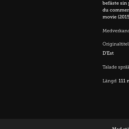
befäste sin
du commerce
movie (2015
Medverkan
Originaltitel
D'Est
Talade språk
111 
Längd