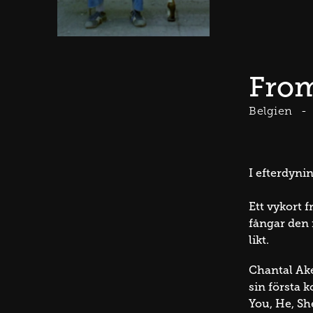
From
Belgien
I efterdyni
Ett vykort 
fångar den n
likt.
Chantal Ake
sin första 
You, He, She