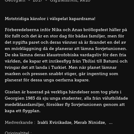
Georgien
2017
Gigineishvili, Rezo
Motstridiga känslor i välspelat kapardrama!
Förberedelserna inför Nika och Anas bröllopsfest håller på
för fullt och det är en stor dag för bådas familjer, men för
det nygifta paret och deras vänner så är firandet en del av
en mörkläggning då de planerar att lämna Sovjetunionen.
De ska lämna deras klaustrofobiska vardagsliv för den fria
världen, de kapar ett inrikesflyg från Tbilisi till Batumi och
tvingar det att landa i Turkiet. Men när planet lämnar
marken och pressen snabbt stiger, går ingenting som
planerat för dessa unga oerfarna kapare.
Gisslan är baserad på verkliga händelser som tog plats i
Georgien 1983 då sju unga studenter, alla från välutbildade
medelklassfamiljer, försöker fly Sovjetunionen genom att
kapa ett flygplan.
Irakli Kvirikadze
Merab Ninidze
Tinatin Dala
Medverkande :
Originaltitel :