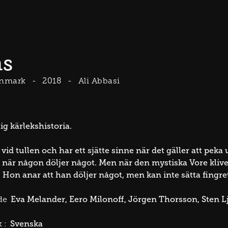
ns
nmark
2018
Ali Abbasi
g kärlekshistoria.
 vid tullen och har ett sjätte sinne när det gäller att pe
ll när någon döljer något. Men när den mystiska Vore klive
. Hon anar att han döljer något, men kan inte sätta fingre
Eva Melander
Eero Milonoff
Jörgen Thorsson
Sten 
de
Svenska
 :