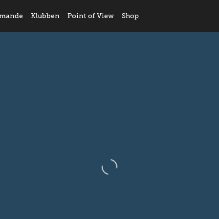
mande
Klubben
Point of View
Shop