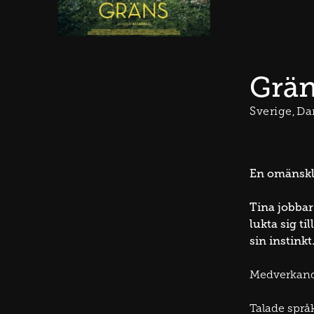
Grä
Sverige
Da
En omänskli
Tina jobbar
lukta sig ti
sin instinkt
Medverkan
Talade språk