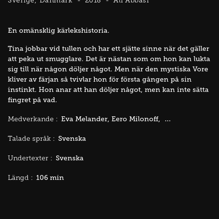
Sverige
Danmark
2018
Ali Abbasi
En omänsklig kärlekshistoria.
Tina jobbar vid tullen och har ett sjätte sinne när det gäller
att peka ut smugglare. Det är nästan som om hon kan lukta
sig till när någon döljer något. Men när den mystiska Vore
kliver av färjan så tvivlar hon för första gången på sin
instinkt. Hon anar att han döljer något, men kan inte sätta
fingret på vad.
Eva Melander
Eero Milonoff
Jörgen Thorsso
Medverkande :
Svenska
Talade språk :
Svenska
Undertexter :
106 min
Längd :