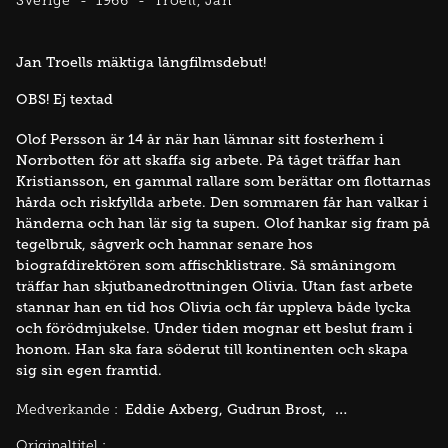
Sverige
1966
Troell, Jan
Jan Troells mäktiga långfilmsdebut!
OBS! Ej textad
Olof Persson är 14 år när han lämnar sitt fosterhem i
Norrbotten för att skaffa sig arbete. På tåget träffar han
Kristiansson, en gammal rallare som berättar om flottarnas
hårda och riskfyllda arbete. Den sommaren får han valkar i
händerna och han lär sig ta supen. Olof hankar sig fram på
tegelbruk, sågverk och hamnar senare hos
biografdirektören som affischklistrare. Så småningom
träffar han skjutbanedrottningen Olivia. Utan fast arbete
stannar han en tid hos Olivia och får uppleva både lycka
och förödmjukelse. Under tiden mognar ett beslut fram i
honom. Han ska fara söderut till kontinenten och skapa
sig sin egen framtid.
Eddie Axberg
Gudrun Brost
Ulla Akselson
Medverkande :
Originaltitel :