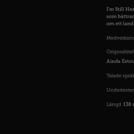
I'm Still He
som bättrar
om ett land
Medverkan
Originaltitel
Ainda Esto
Talade språk
Undertexter
138 
Längd