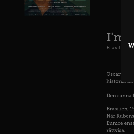
I'm S
W
Brasilien
F
Oscarvinnare
historia. E
Den sanna h
Brasilien, 
När Rubens 
Eunice ensa
rättvisa.