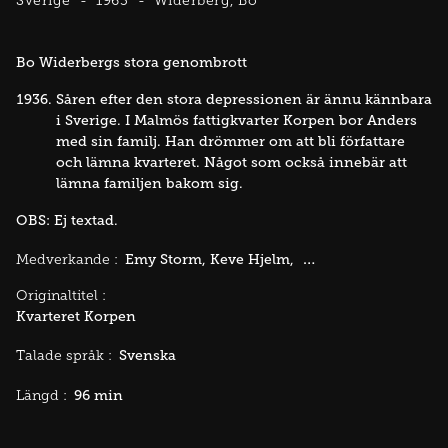
Sverige
1963
Widerberg, Bo
Bo Widerbergs stora genombrott
Såren efter den stora depressionen är ännu kännbara
i Sverige. I Malmös fattigkvarter Korpen bor Anders
med sin familj. Han drömmer om att bli författare
och lämna kvarteret. Något som också innebär att
lämna familjen bakom sig.
OBS: Ej textad.
Emy Storm
Keve Hjelm
Thommy Berggren
Medverkande :
Originaltitel :
Kvarteret Korpen
Svenska
Talade språk :
96 min
Längd :