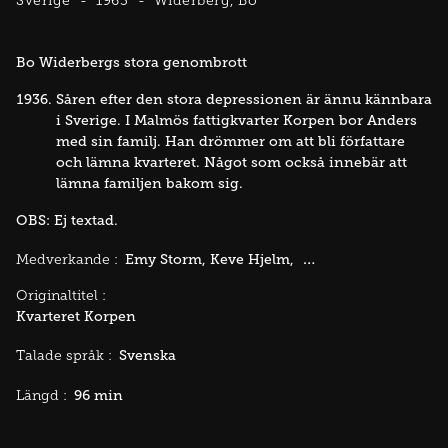
Sverige
1963
Widerberg, Bo
Bo Widerbergs stora genombrott
Såren efter den stora depressionen är ännu kännbara
i Sverige. I Malmös fattigkvarter Korpen bor Anders
med sin familj. Han drömmer om att bli författare
och lämna kvarteret. Något som också innebär att
lämna familjen bakom sig.
OBS: Ej textad.
Emy Storm
Keve Hjelm
Thommy Berggren
Medverkande :
Originaltitel :
Kvarteret Korpen
Svenska
Talade språk :
96 min
Längd :