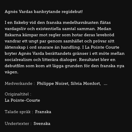
Agnès Vardas banbrytande regidebut!
I en fiskeby vid den franska medelhavskusten flätas
vardagsliv och existentiella samtal samman. Medan
fiskarna kämpar mot regler som hotar deras levebröd
vandrar ett ungt par genom samhället och prövar sitt
äktenskap i ord snarare än handling. I La Pointe Courte
bryter Agnès Varda berättandets gränser i ett möte mellan
socialrealism och litterära dialoger. Resultatet blev en
debutfilm som kom att lägga grunden för den franska nya
vågen.
Philippe Noiret
Silvia Monfort
Marcel Jouet
Medverkande :
Originaltitel :
La Pointe-Courte
Franska
Talade språk :
Svenska
Undertexter :