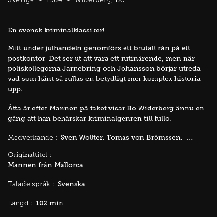
Sverige
1984
Widerberg, Bo
En svensk kriminalklassiker!
Mitt under julhandeln genomförs ett brutalt rån på ett
postkontor. Det ser ut att vara ett rutinärende, men när
poliskollegorna Jarnebring och Johansson börjar utreda
vad som hänt så rullas en betydligt mer komplex historia
upp.
Åtta år efter Mannen på taket visar Bo Widerberg ännu en
gång att han behärskar kriminalgenren till fullo.
Sven Wollter
Tomas von Brömssen
Håkan Se
Medverkande :
Originaltitel :
Mannen från Mallorca
Svenska
Talade språk :
102 min
Längd :