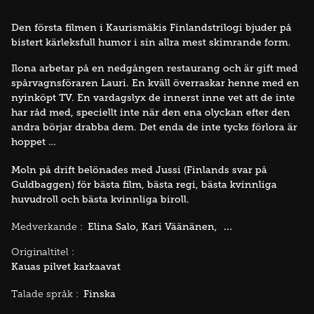
Den första filmen i Kaurismäkis Finlandstrilogi bjuder på
bistert kärleksfull humor i sin allra mest skimrande form.
Ilona arbetar på en nedgången restaurang och är gift med
spårvagnsföraren Lauri. En kväll överraskar henne med en
nyinköpt TV. En vardagslyx de innerst inne vet att de inte
har råd med, speciellt inte när den ena olyckan efter den
andra börjar drabba dem. Det enda de inte tycks förlora är
hoppet …
Moln på drift belönades med Jussi (Finlands svar på
Guldbaggen) för bästa film, bästa regi, bästa kvinnliga
huvudroll och bästa kvinnliga biroll.
Elina Salo
Kari Väänänen
Kati Outinen
Medverkande :
Originaltitel :
Kauas pilvet karkaavat
Finska
Talade språk :