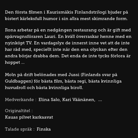
Den första filmen i Kaurismäkis Finlandstrilogi bjuder på
bistert kärleksfull humor i sin allra mest skimrande form.
Ilona arbetar på en nedgången restaurang och är gift med
spårvagnsföraren Lauri. En kväll överraskar henne med en
nyinköpt TV. En vardagslyx de innerst inne vet att de inte
har råd med, speciellt inte när den ena olyckan efter den
andra börjar drabba dem. Det enda de inte tycks förlora är
hoppet …
Moln på drift belönades med Jussi (Finlands svar på
Guldbaggen) för bästa film, bästa regi, bästa kvinnliga
huvudroll och bästa kvinnliga biroll.
Elina Salo
Kari Väänänen
Kati Outinen
Medverkande :
Originaltitel :
Kauas pilvet karkaavat
Finska
Talade språk :