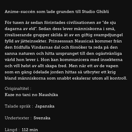
Anime-succén som lade grunden till Studio Ghibli
För tusen år sedan förintades civilisationen av ”de sju
dagarna av eld”. Sedan dess lever människorna i små,
rivaliserande grupper skilda åt av en giftig svampdjungel
fylld av jätteinsekter. Prinsesssan Nausicaä kommer från
den fridfulla Vindarnas dal och försöker ta reda på den
sanna naturen och hitta ursprunget till den ogästvänliga
värld hon lever i. Hon kan kommunicera med insekterna
och vill helst av allt skapa fred. Men när ett av de vapen
som en gång ödelade jorden hittas så utbryter ett krig
bland människorna som snabbt eskalerar utom all kontroll.
Originaltitel :
Kaze no tani no Naushika
Japanska
Talade språk :
Svenska
Undertexter :
112 min
Längd :