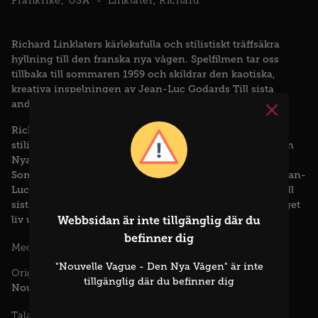
Frankrike
USA
Linklater, Richard
Richard Linklaters kärleksfulla och stilistiskt träffsäkra
hyllning till den franska nya vågen. Spelfilmen tar oss
tillbaka till sommaren 1959 och skildrar den kaotiska,
kreativa inspelningen av Jean-Luc Godards Till sista
andetaget.
Richard Linklater tar sig an filmhistorien med både
stilistisk skärpa och lekfull värme i Nouvelle Vague - Den
Nya Vågen – ett cineastiskt porträtt av en brytningstid.
Sommaren 1959 håller filmvärlden andan när en ung Jean-
Luc Godard påbörjar inspelningen av det som ska bli Till
sista andetaget, en film som inte bara förändrar hans eget
liv utan hela det moderna filmspråket.
Webbsidan är inte tillgänglig där du
befinner dig
Guillaume Marbeck
Zoey Deutch
Aubry Dulli
Medverkande :
"Nouvelle Vague - Den Nya Vågen" är inte
Originaltitel :
tillgänglig där du befinner dig
Nouvelle Vague
Franska
Talade språk :