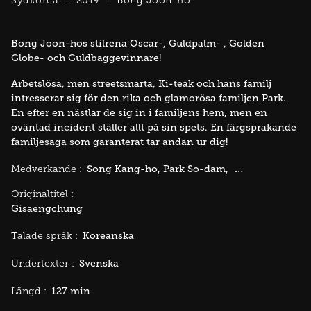
Sydkorea
2019
Bong Joon-ho
Bong Joon-hos stilrena Oscar-, Guldpalm- , Golden
Globe- och Guldbaggevinnare!
Arbetslösa, men streetsmarta, Ki-teak och hans familj
intresserar sig för den rika och glamorösa familjen Park.
En efter en nästlar de sig in i familjens hem, men en
oväntad incident ställer allt på sin spets. En färgsprakande
familjesaga som garanterat tar andan ur dig!
Song Kang-ho
Park So-dam
Choi Woo-shik
Medverkande :
Originaltitel :
Gisaengchung
Koreanska
Talade språk :
Svenska
Undertexter :
127 min
Längd :