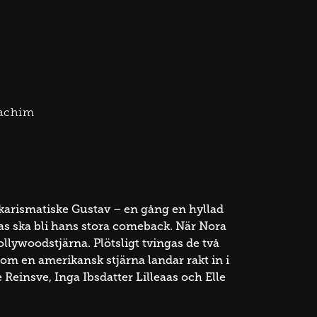
oachim
karismatiske Gustav – en gång en hyllad
as ska bli hans stora comeback. När Nora
ollywoodstjärna. Plötsligt tvingas de två
som en amerikansk stjärna landar rakt in i
Reinsve, Inga Ibsdatter Lilleaas och Elle