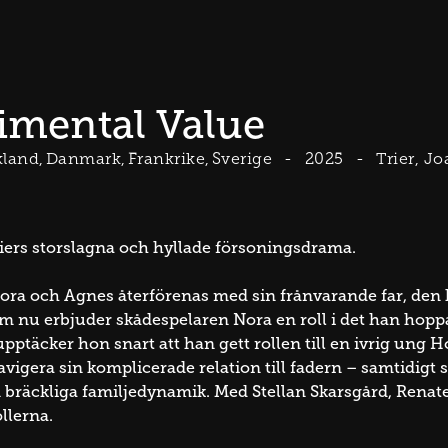
imental Value
kland
Danmark
Frankrike
Sverige
2025
Trier, J
ers storslagna och hyllade försoningsdrama.
ora och Agnes återförenas med sin frånvarande far, den 
om nu erbjuder skådespelaren Nora en roll i det han hopp
upptäcker hon snart att han gett rollen till en ivrig ung H
avigera sin komplicerade relation till fadern – samtidigt 
 bräckliga familjedynamik. Med Stellan Skarsgård, Renate 
llerna.