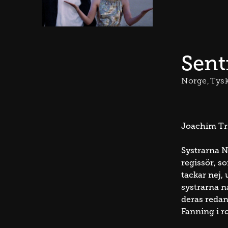
Sent
Norge
Tys
Joachim Tri
Systrarna N
regissör, s
tackar nej, 
systrarna n
deras redan
Fanning i ro