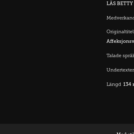
LÄS BETTY
Medverkan
Originaltitel
Affeksjonsv
Talade språk
Undertexter
134 
Längd