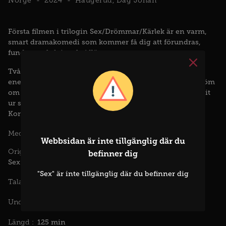
Norge
2024
Haugerud, Dag Johan
Första filmen i trilogin Sex/Drömmar/Kärlek är en varm,
smart dramakomedi som kommer få dig att förundras,
fundera och fnissa hejdlöst.
Två sotare överraskar varandra en dag på lunchen. Den
ene är oroad och märkbart påverkad av en suggestiv dröm
om David Bowie. Den andre är upprymd över att ha klivit
ur sin comfort zone och tackat ja till en oväntad invit.
Kommer deras liv någonsin att bli detsamma igen?
Birgitte Larsen
Jan Gunnar Røise
Siri Forbe
Medverkande :
Webbsidan är inte tillgänglig där du
Originaltitel :
befinner dig
Sex
"Sex" är inte tillgänglig där du befinner dig
Norska
Talade språk :
Svenska
Undertexter :
125 min
Längd :