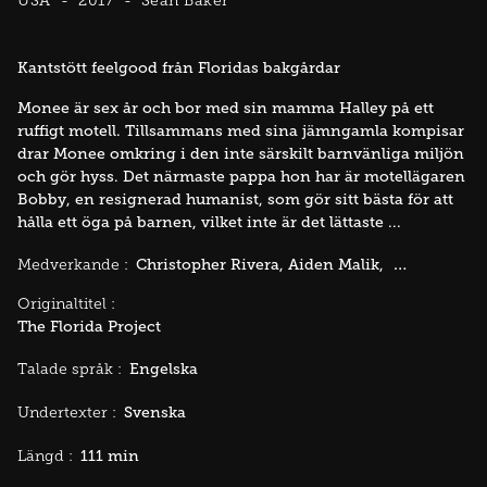
USA
2017
Sean Baker
Kantstött feelgood från Floridas bakgårdar
Monee är sex år och bor med sin mamma Halley på ett
ruffigt motell. Tillsammans med sina jämngamla kompisar
drar Monee omkring i den inte särskilt barnvänliga miljön
och gör hyss. Det närmaste pappa hon har är motellägaren
Bobby, en resignerad humanist, som gör sitt bästa för att
hålla ett öga på barnen, vilket inte är det lättaste ...
Christopher Rivera
Aiden Malik
Brooklynn P
Medverkande :
Originaltitel :
The Florida Project
Engelska
Talade språk :
Svenska
Undertexter :
111 min
Längd :