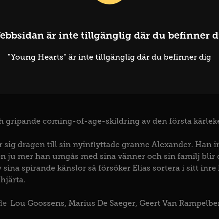
ebbsidan är inte tillgänglig där du befinner d
g Hearts
"Young Hearts" är inte tillgänglig där du befinner dig
derländerna
2024
Schatteman, Anthony
 gripande coming-of-age-skildring av den första kärleken
 sig dragen till sin nyinflyttade granne Alexander. Han in
 ju mer han umgås med sina vänner och sin familj blir det
 sina spirande känslor så försöker Elias sortera i sitt inre
hjärta.
Lou Goossens
Marius De Saeger
Geert Van Rampelbe
de