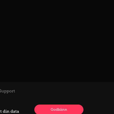
Support
Godkänn
t din data