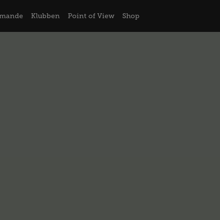
mande
Klubben
Point of View
Shop