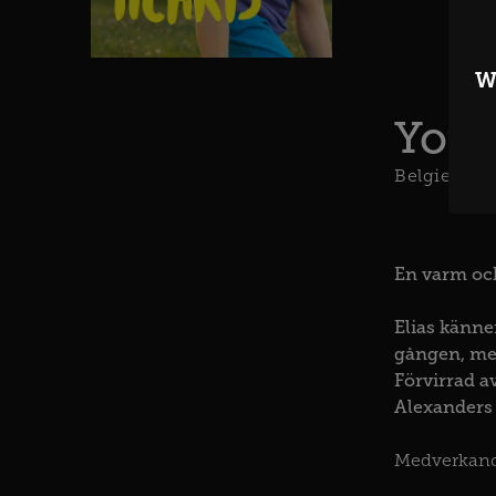
W
Youn
Belgien
Ne
En varm och
Elias känner
gången, men
Förvirrad av
Alexanders 
Medverkan