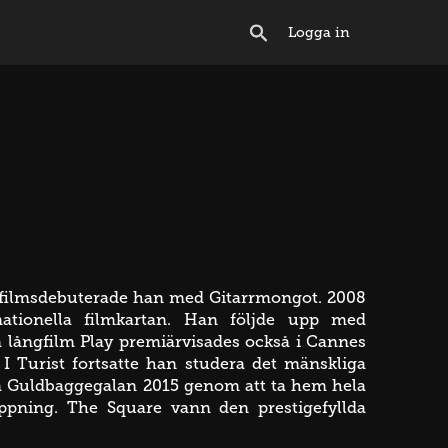
Logga in
ångfilmsdebuterade han med Gitarrmongot. 2008
nationella filmkartan. Han följde upp med
a långfilm Play premiärvisades också i Cannes
I Turist fortsatte han studera det mänskliga
d på Guldbaggegalan 2015 genom att ta hem hela
ippning. The Square vann den prestigefyllda