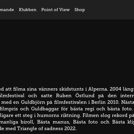
mande
Klubben
Point of View
Shop
med att filma sina vänners skidstunts i Alperna. 2004 l
filmfestival och satte Ruben Östlund på den inter
ed en Guldbjörn på filmfestivalen i Berlin 2010. Näst
mpris och Guldbaggar för bästa regi och bästa foto. 
terligare ett steg i humorns riktning. Filmen slog rekor
 manliga biroll, Bästa manus, Bästa foto och Bästa kl
e med Triangle of sadness 2022.