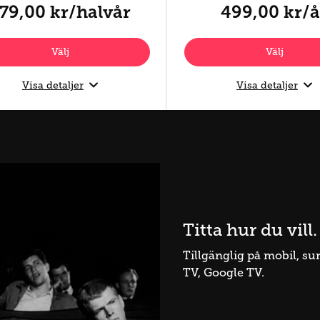
79,00 kr/halvår
499,00 kr/å
Välj
Välj
Visa detaljer
Visa detaljer
Titta hur du vill.
Tillgänglig på mobil, surfp
TV, Google TV.