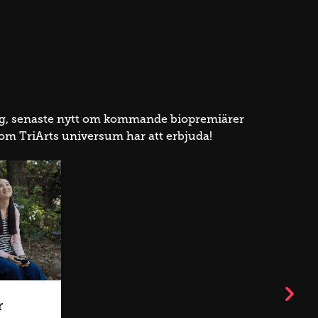
No Other 
ning, senaste nytt om kommande biopremiärer
 som TriArts universum har att erbjuda!
r