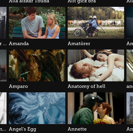
Alla älskar Touda
Allt gick bra
Al
Alphaville - Ett fall för Lemmy Caution
Amanda
Amatörer
Am
Amparo
Anatomy of hell
Andrej Tarkovskij - En filmares bön
Angel's Egg
Annette
An