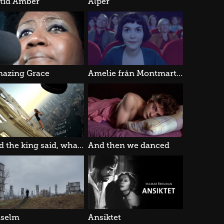
ltid Amber
Alper
azing Grace
Amelie från Montmartre
and the king said, what a FANTASTIC MACHINE!
And then we danced
selm
Ansiktet