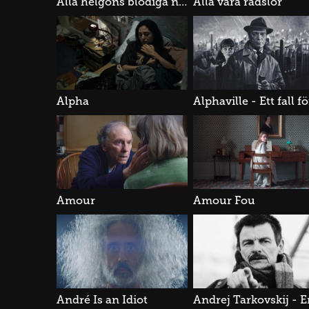
Alla helgons blodiga natt 4: Michael Myers återkomst
Alla våra rädslor
Alpha
Amour
Amour Fou
André Is an Idiot